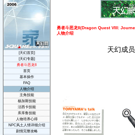
勇者斗恶龙8(Dragon Quest VIII: Journey
人物介绍
天幻成员R
[天幻首页]
[天幻专题]
勇者斗恶龙8
首页
基本操作
FAQ
人物介绍
主角技能
杨加斯技能
洁西卡技能
库库鲁技能
人物培养心得
NPC风土人情详细介绍
剧情完整攻略