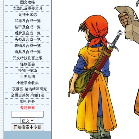
图文攻略
支线以及重要道具
龙神王试炼
武器及合成一览
铠甲及合成一览
盾牌及合成一览
头盔及合成一览
饰物及合成一览
道具及合成一览
咒文特技伤害上限
怪物图鉴
怪物斗技场
世界地图
小徽章全收集
一夜暴富-赌场精深研究
金属史莱姆详细打法
照相任务
专题搜索