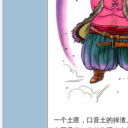
一个土匪，口音土的掉渣