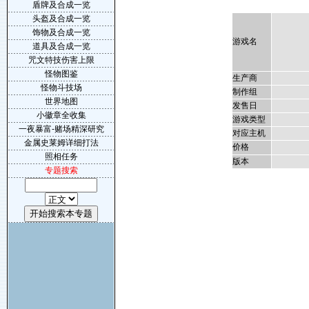
盾牌及合成一览
头盔及合成一览
饰物及合成一览
游戏名
道具及合成一览
咒文特技伤害上限
怪物图鉴
生产商
怪物斗技场
制作组
世界地图
发售日
小徽章全收集
游戏类型
一夜暴富-赌场精深研究
对应主机
金属史莱姆详细打法
价格
照相任务
版本
专题搜索