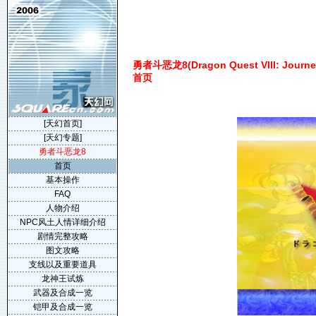
勇者斗恶龙8(Dragon Quest VIII: Journey
首页
[天幻首页]
[天幻专题]
勇者斗恶龙8
首页
基本操作
FAQ
人物介绍
NPC风土人情详细介绍
剧情完整攻略
图文攻略
支线以及重要道具
龙神王试炼
武器及合成一览
铠甲及合成一览