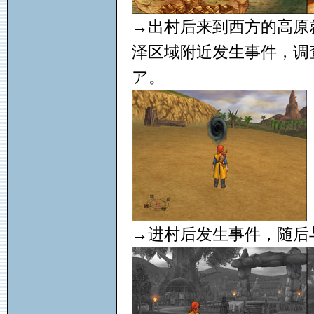
→出村后来到西方的高原
泽区域附近发生事件，调
ア。
→进村后发生事件，随后