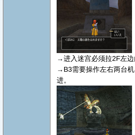
→进入迷宫必须拉2F左
→B3需要操作左右两台
进。