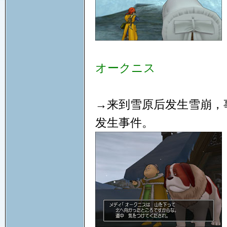
オークニス
→来到雪原后发生雪崩，
发生事件。