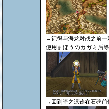
→记得与海龙对战之前一
使用まほうのカガミ后等
→回到暗之遗迹在石碑前