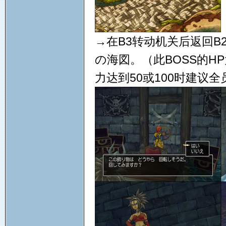
→在B3转动机关后返回B
の海図。（此BOSS的H
力达到50或100时建议