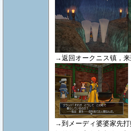
→返回オークニス镇，来
→到メーディ婆婆家先打