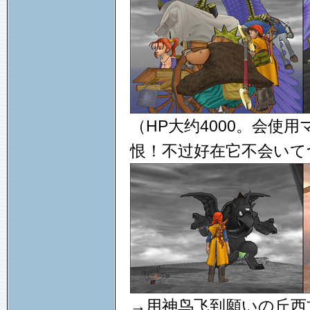
（HP大约4000。会使
恨！不过好在它不会いて
→用神鸟飞到願いの丘西