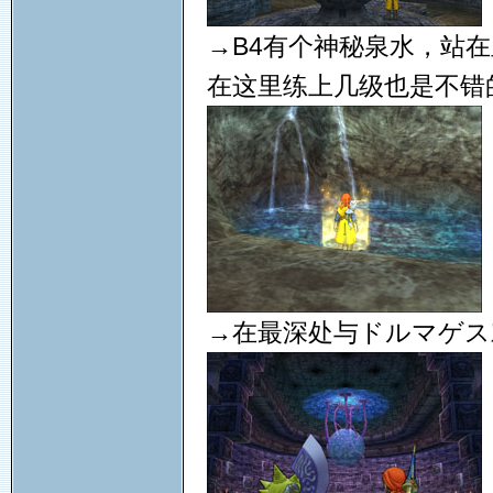
→B4有个神秘泉水，站
在这里练上几级也是不错
→在最深处与ドルマゲス