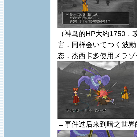
（神鸟的HP大约1750
害，同样会いてつく波動
态，杰西卡多使用メラゾ
→事件过后来到暗之世界