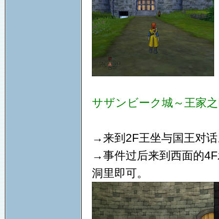
サザンビーク城～王家之
→来到2F王坐与国王对话
→事件过后来到西面的4
洞里即可。