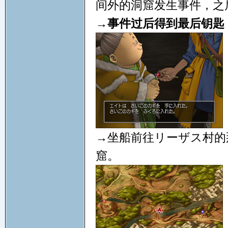
间外的洞窟发生事件，之
→
事件过后得到最后钥匙
→坐船前往リーザス村的
窟。