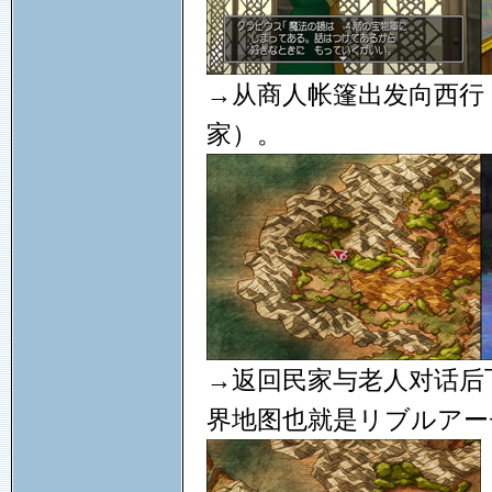
→从商人帐篷出发向西行
家）。
→返回民家与老人对话后
界地图也就是リブルアー