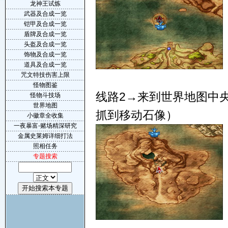
龙神王试炼
武器及合成一览
铠甲及合成一览
盾牌及合成一览
头盔及合成一览
饰物及合成一览
道具及合成一览
咒文特技伤害上限
怪物图鉴
线路2→来到世界地图中
怪物斗技场
世界地图
抓到移动石像）
小徽章全收集
一夜暴富-赌场精深研究
金属史莱姆详细打法
照相任务
专题搜索