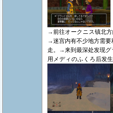
→前往オークニス镇北方
→迷宫内有不少地方需要
走。→来到最深处发现グ
用メディのふくろ后发生