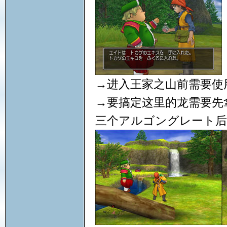
→进入王家之山前需要使
→要搞定这里的龙需要先
三个アルゴングレート后