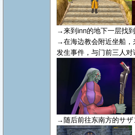
→来到inn的地下一层找
→在海边教会附近坐船，
发生事件，与门前三人对
→随后前往东南方的サザ