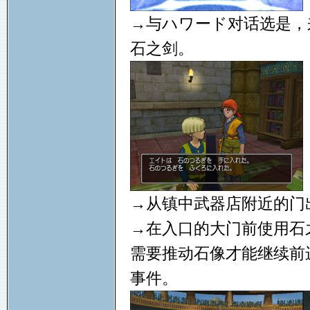
→与ハワード对话选是，
石之剑。
→从镇中武器店附近的门
→在入口的大门前使用石
需要推动石像才能继续前
事件。