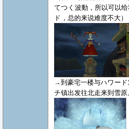
てつく波動，所以可以给
ド，总的来说难度不大）
→到豪宅一楼与ハワード
チ镇出发往北走来到雪原