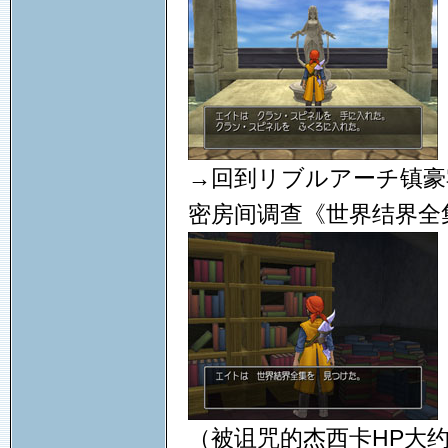
→回到リブルアーチ镇豪
密房间调查《世界结界全
（被诅咒的杰西卡HP大约