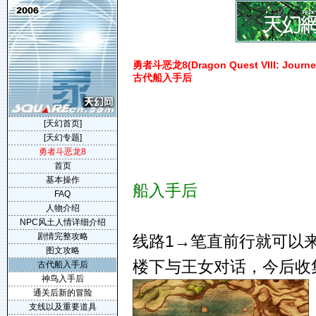
勇者斗恶龙8(Dragon Quest VIII: Journey
古代船入手后
[天幻首页]
[天幻专题]
勇者斗恶龙8
首页
基本操作
船入手后
FAQ
人物介绍
NPC风土人情详细介绍
剧情完整攻略
线路1→笔直前行就可以
图文攻略
楼下与王女对话，今后收
古代船入手后
神鸟入手后
通关后新的冒险
支线以及重要道具