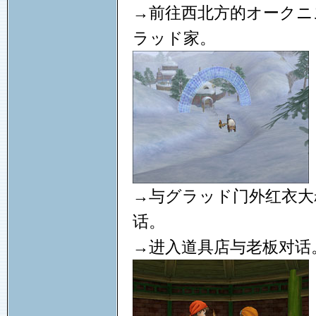
→前往西北方的オークニ
ラッド家。
→与グラッド门外红衣大
话。
→进入道具店与老板对话