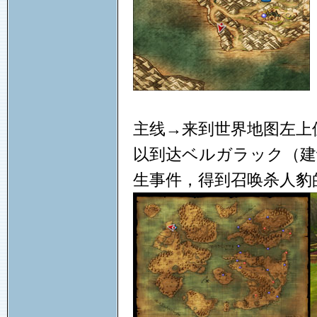
主线→来到世界地图左上
以到达ベルガラック（建
生事件，得到召唤杀人豹