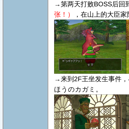
→第两天打败BOSS后
张！）
，在山上的大臣家
→来到2F王坐发生事件
ほうのカガミ。