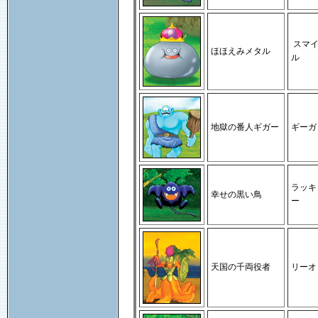
スマ
ほほえみメタル
ル
地獄の番人ギガー
ギーガ
ラッキ
幸せの黒い鳥
ー
天国の千両役者
リーオ