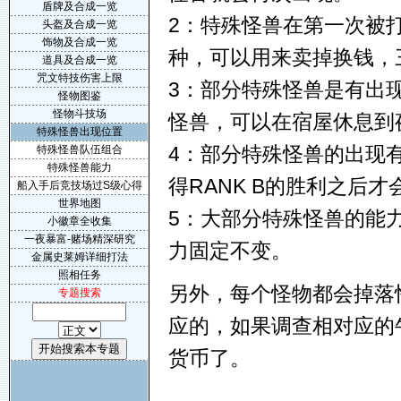
盾牌及合成一览
2：特殊怪兽在第一次被
头盔及合成一览
饰物及合成一览
种，可以用来卖掉换钱，三
道具及合成一览
咒文特技伤害上限
3：部分特殊怪兽是有出
怪物图鉴
怪物斗技场
怪兽，可以在宿屋休息到
特殊怪兽出现位置
4：部分特殊怪兽的出现
特殊怪兽队伍组合
特殊怪兽能力
得RANK B的胜利之后才
船入手后竞技场过S级心得
世界地图
5：大部分特殊怪兽的能
小徽章全收集
一夜暴富-赌场精深研究
力固定不变。
金属史莱姆详细打法
照相任务
另外，每个怪物都会掉落
专题搜索
应的，如果调查相对应的
货币了。