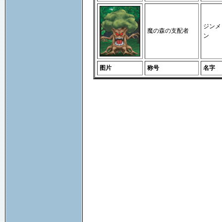
ジンメ
魔の森の支配者
ン
图片
称号
名字