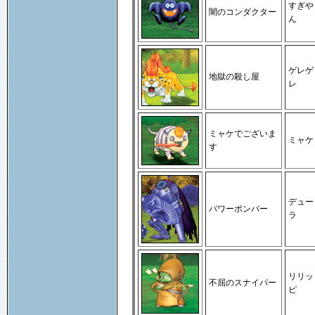
すぎや
闇のコンダクター
ん
ゲレゲ
地獄の殺し屋
レ
ミャケでございま
ミャケ
す
デュー
パワーボンバー
ラ
リリッ
不屈のスナイパー
ピ