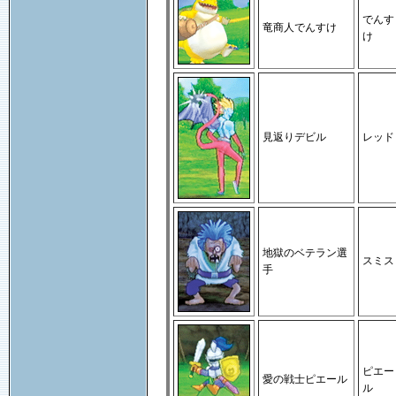
でんす
竜商人でんすけ
け
見返りデビル
レッド
地獄のベテラン選
スミス
手
ピエー
愛の戦士ピエール
ル