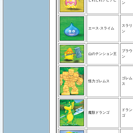
とれとれチビチビ
ン
スラリ
エース·スライム
ン
ブラウ
山のテンション王
ン
ゴレム
怪力ゴレムス
ス
ドラン
魔獣ドランゴ
ゴ