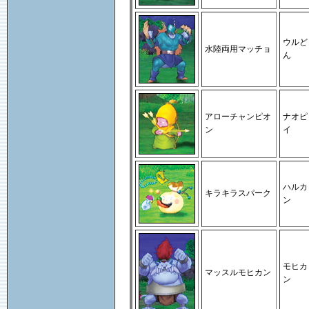
ウルど
水陸両用マッチョ
ん
アローチャンピオ
ナオピ
ン
イ
ハルカ
キラキラスパーク
ン
モヒカ
マッスルモヒカン
ン