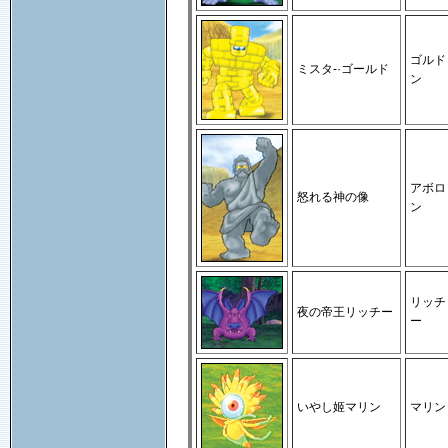
ゴルド
ミスタ-·ゴールド
ン
アボロ
怒れる神の像
ン
リッチ
夜の帝王リッチー
ー
いやし姬マリン
マリン