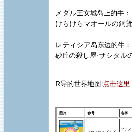
メダル王女城岛上的牛：
けらけらマオールの銅
レティシア岛东边的牛：
砂丘の殺し屋·サシタル
R导的世界地图:
点击这里
图片
称号
名字
ブチノ