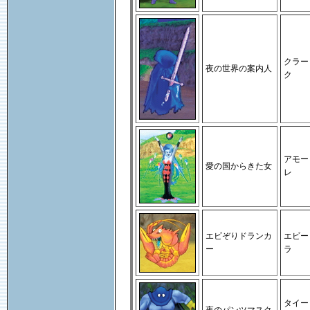
クラー
夜の世界の案内人
ク
アモー
愛の国からきた女
レ
エビぞりドランカ
エビー
ー
ラ
タイー