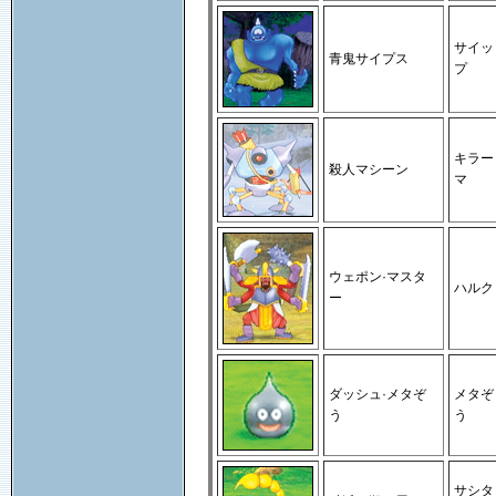
サイッ
青鬼サイプス
プ
キラー
殺人マシーン
マ
ウェポン·マスタ
ハルク
ー
ダッシュ·メタぞ
メタぞ
う
う
サシタ