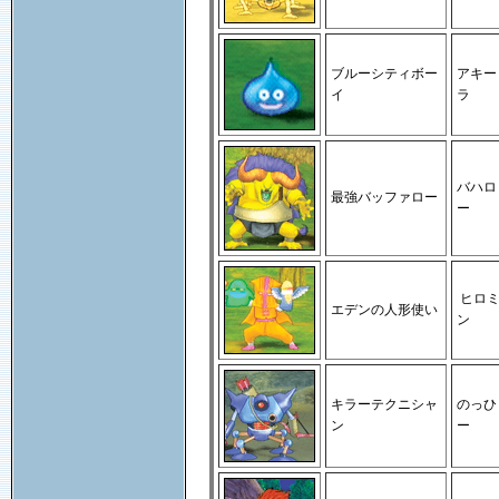
ブルーシティボー
アキー
イ
ラ
バハロ
最強バッファロー
ー
ヒロ
エデンの人形使い
ン
キラーテクニシャ
のっひ
ン
ー