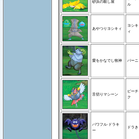
砂浜の殺し屋
ル
ヨシキ
あやつりヨシキィ
ィ
愛をかなでし牧神
パーニ
ピーチ
舌切りマシーン
ク
パワフル·ドラキ
ドラき
ー