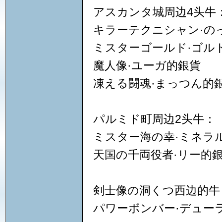
アスカンタ城周边4头牛
キラーテクニシャン·の
ミスターゴールド·ゴル
魔人像·ユーガ的銀貨
凍える闘魂·まっつん的
パルミド町周边2头牛：
ミスター海の幸·ミネラ
天国の千両役者·リー的
剣士像の洞くつ西边的牛
パワーボンバー·デュー