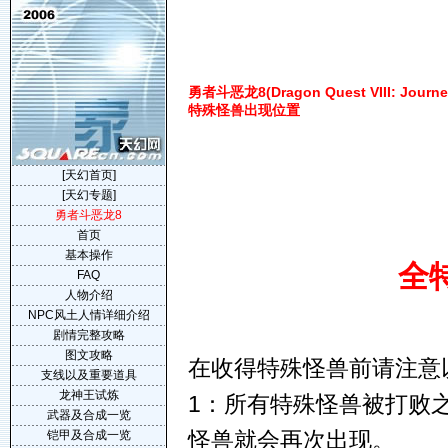
勇者斗恶龙8(Dragon Quest VIII: Journey
特殊怪兽出现位置
[天幻首页]
[天幻专题]
勇者斗恶龙8
首页
基本操作
全
FAQ
人物介绍
NPC风土人情详细介绍
剧情完整攻略
图文攻略
在收得特殊怪兽前请注意
支线以及重要道具
龙神王试炼
1：所有特殊怪兽被打败
武器及合成一览
怪兽就会再次出现。
铠甲及合成一览