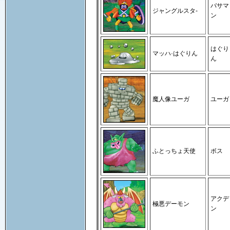
バサマ
ジャングルスタ-
ン
はぐり
マッハ·はぐりん
ん
魔人像ユーガ
ユーガ
ふとっちょ天使
ボス
アクデ
極悪デーモン
ン