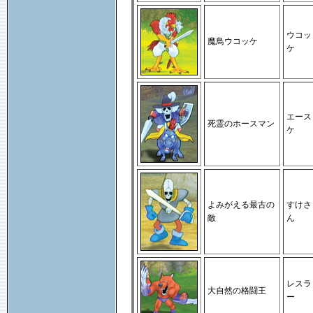
ウコッ
魔鳥ウコッケ
ケ
エース
死霊のホースマン
ケ
よみがえる最古の
すけさ
敵
ん
レスラ
大自然の格闘王
ー