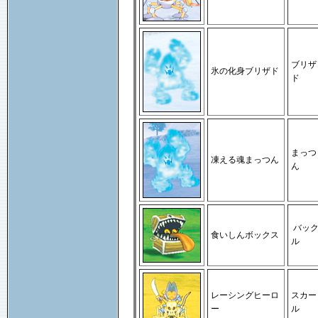
ブリザ
氷の化身ブリザド
ド
まっつ
凍える魂まっつん
ん
バッ
食いしんボックス
ル
レーシングヒーロ
スカー
ー
ル