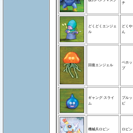
夜のパンツマスク
チ
どくどくエンジェ
どくや
ル
ん
ベホッ
回復エンジェル
プ
ギャング·スライ
プルッ
ム
ピ
機械兵ロビン
ロビン