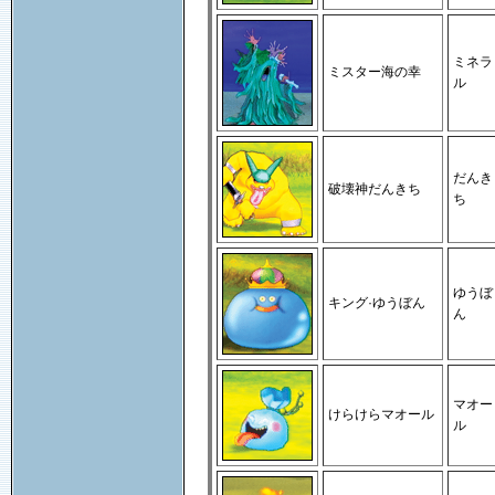
ミネラ
ミスター海の幸
ル
だんき
破壊神だんきち
ち
ゆうぼ
キング·ゆうぼん
ん
マオー
けらけらマオール
ル