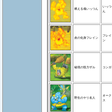
いっつ
燃える魂いっつん
ん
フレイ
炎の化身フレイン
ン
秘境の怪力ザル
コンガ
オーク
野生のヤリ名人
ス